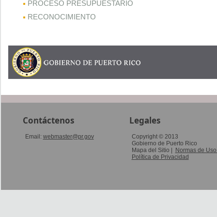
PROCESO PRESUPUESTARIO
RECONOCIMIENTO
Contáctenos
Legales
Email:
webmaster@pr.gov
Copyright © 2013
Gobierno de Puerto Rico
Mapa del Sitio |
Normas de Us
Política de Privacidad